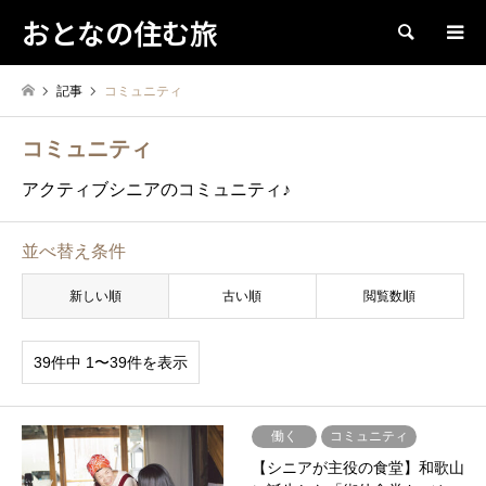
おとなの住む旅
検索
記事
コミュニティ
コミュニティ
アクティブシニアのコミュニティ♪
並べ替え条件
新しい順
古い順
閲覧数順
39件中 1〜39件を表示
働く
コミュニティ
【シニアが主役の食堂】和歌山