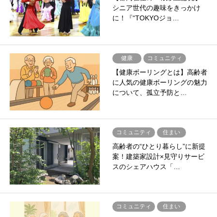
シニア世代の趣味をきっかけ
に！『“TOKYOジョ…
健康
コミュニティ
【健康ボーリングとは】高齢者
に人気の健康ボーリングの魅力
について、孤立予防と…
コミュニティ
住まい
高齢者の“ひとり暮らし”に新提
案！建築家設計×見守りサービ
スのシェアハウス「…
コミュニティ
住まい