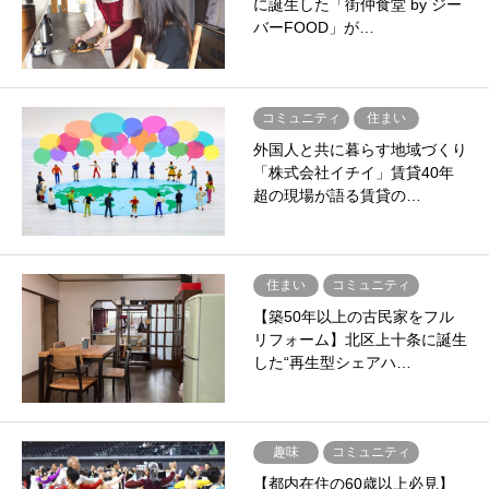
に誕生した「街仲食堂 by ジー
バーFOOD」が…
コミュニティ
住まい
外国人と共に暮らす地域づくり
「株式会社イチイ」賃貸40年
超の現場が語る賃貸の…
住まい
コミュニティ
【築50年以上の古民家をフル
リフォーム】北区上十条に誕生
した“再生型シェアハ…
趣味
コミュニティ
【都内在住の60歳以上必見】