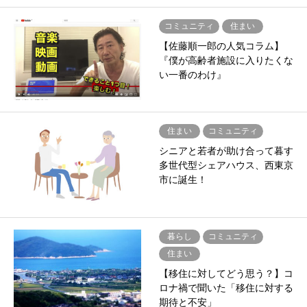
コミュニティ
住まい
【佐藤順一郎の人気コラム】
『僕が高齢者施設に入りたくな
い一番のわけ』
住まい
コミュニティ
シニアと若者が助け合って暮す
多世代型シェアハウス、西東京
市に誕生！
暮らし
コミュニティ
住まい
【移住に対してどう思う？】コ
ロナ禍で聞いた「移住に対する
期待と不安」