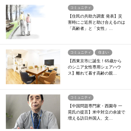
コミュニティ
【住民の共助力調査 発表】災
害時にご近所と助け合えるのは
「高齢者」と「女性」…
コミュニティ
住まい
【西東京市に誕生！65歳から
のシニア女性専用シェアハウ
ス】離れて暮す高齢の親…
コミュニティ
【中国問題専門家・西園寺 一
晃氏の提言】米中対立の余波で
増える訪日外国人、文…