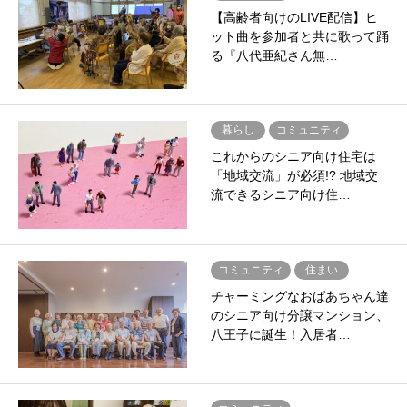
【高齢者向けのLIVE配信】ヒ
ット曲を参加者と共に歌って踊
る『八代亜紀さん無…
暮らし
コミュニティ
これからのシニア向け住宅は
「地域交流」が必須!? 地域交
流できるシニア向け住…
コミュニティ
住まい
チャーミングなおばあちゃん達
のシニア向け分譲マンション、
八王子に誕生！入居者…