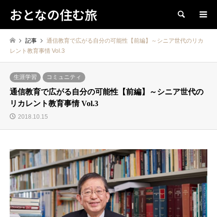
おとなの住む旅
検索
記事
通信教育で広がる自分の可能性【前編】～シニア世代のリカ
レント教育事情 Vol.3
生涯学習
コミュニティ
通信教育で広がる自分の可能性【前編】～シニア世代の
リカレント教育事情 Vol.3
2018.10.15