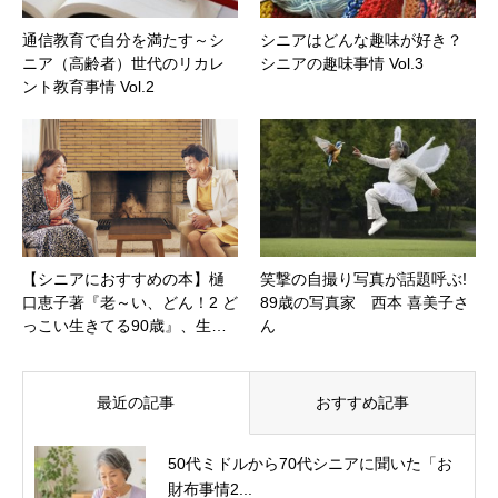
通信教育で自分を満たす～シ
シニアはどんな趣味が好き？
ニア（高齢者）世代のリカレ
シニアの趣味事情 Vol.3
ント教育事情 Vol.2
【シニアにおすすめの本】樋
笑撃の自撮り写真が話題呼ぶ!
口恵子著『老～い、どん！2 ど
89歳の写真家 西本 喜美子さ
っこい生きてる90歳』、生…
ん
最近の記事
おすすめ記事
50代ミドルから70代シニアに聞いた「お
財布事情2...