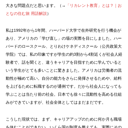
大きな問題点だと思います。（→
「リカレント教育」とは？｜お
となの住む旅 用語解説
）
私は1992年から1年間、ハーバード大学で在外研究を行う機会が
あり、アメリカの「学び直し」の場の実際を目にしました。ハー
バードのロースクール、とりわけケネディスクール（公共政策大
学院）では、私の印象ですが学生の約3割から4割近くが社会人経
験者で、話を聞くと、違うキャリアを目指すために学んでいると
いう学生がとても多いことに驚きました。アメリカは労働者の流
動性が極めて高い。自分の能力をさらに発揮させるためや、給料
を上げるために転職するのが通例です。だから社会人になっても
学ぶことは当たり前の社会。日本でも徐々に流動性を高める仕組
みができていますが、社会全体としてはまだまだです。
こうした現状では、まず、キャリアアップのために何か月も職場
を休むことができない。いくら国が制度を整えても、実際にその