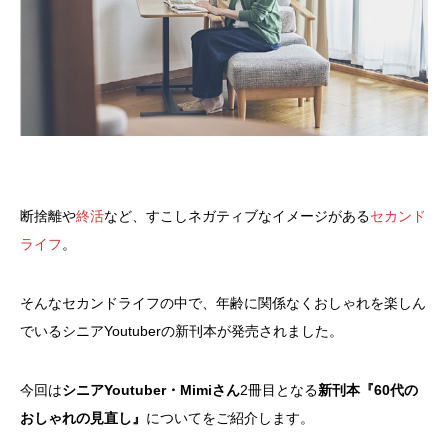
断捨離や
終活
など、すこしネガティブなイメージがある
セカンド
ライフ
。
そんなセカンドライフの中で、年齢に関係なくおしゃれを楽しん
でいるシニアYoutuberの新刊本が発売されました。
今回は
シニアYoutuber・Mimiさん
2冊目となる
新刊本『60代の
おしゃれの見直し』
についてをご紹介します。