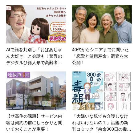
AIで顔を判別し「おばあちゃ
40代からシニアまでに聞いた
ん大好き」と会話も！驚異の
「恋愛と健康寿命」調査を大
デジタルひ孫人形で高齢者…
公開！
【サ高住の課題】サービス内
「大嫌いな親でも介護しなけ
容は契約の前にしっかりと聞
ればいけないの？」話題の新
いておくことが重要！
刊コミック『余命300日の毒…