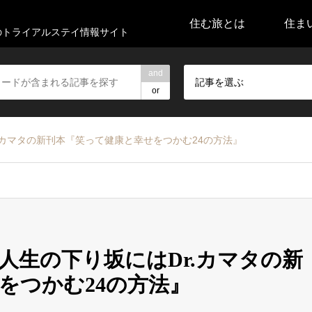
住む旅とは
住ま
代のトライアルステイ情報サイト
and
記事を選ぶ
or
.カマタの新刊本『笑って健康と幸せをつかむ24の方法』
人生の下り坂にはDr.カマタの新
をつかむ24の方法』