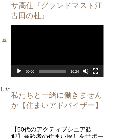
サ高住『グランドマスト江
古田の杜』
動
画
プ
レ
ー
ヤ
ー
00:00
10:24
正した
私たちと一緒に働きません
か【住まいアドバイザー】
【50代のアクティブシニア歓
迎】高齢者の住まい探しをサポー