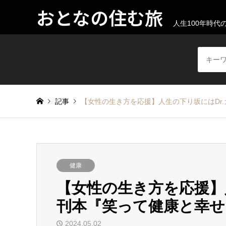
おとなの住む旅
人生100年時
記事
【女性の生き方を応援】人生の下り坂にはDr
健康
【女性の生き方を応援】
刊本『笑って健康と幸せ
2024.05.02