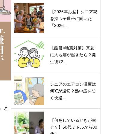
【2026年お盆】シニア親
を持つ子世帯に聞いた
「2026…
【酷暑×地震対策】真夏
に大地震が起きたら？発
生後72…
シニアのエアコン温度は
何℃が適切？熱中症を防
ぐ快適…
」と
【何をしているときが幸
せ？】50代ミドルから80