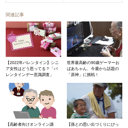
関連記事
【2022年バレンタイン】シニ
世界最高齢の90歳ゲーマーお
ア女性はどう思ってる？「バ
ばあちゃん、今週から話題の
レンタインデー意識調査」
「原神」に挑戦！
【高齢者向けオンライン講
【孫との思い出づくりにぴっ