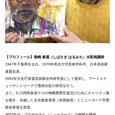
【プロフィール】柴崎 春通（しばさき はるみち）水彩画講師
1947年千葉県生まれ。1970年和光大学芸術学科卒。日本美術家
連盟会員。
2001年文化庁派遣芸術家在外研究員として渡米し、アートステ
ューデントリーグで透明水彩の研究を行う。
また、9.11同時多発テロの殉職警察官遺児のためにチャリティ展
を開き、卓越した文化推進者賞（米国政府）とニューヨーク市警
察栄誉賞を受賞。
2002年ザ・プラザホテル（ニューヨーク）で個展を開催。