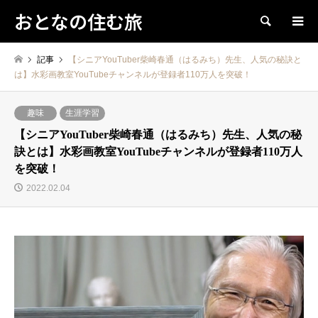
おとなの住む旅
検索
記事
【シニアYouTuber柴崎春通（はるみち）先生、人気の秘訣と
は】水彩画教室YouTubeチャンネルが登録者110万人を突破！
趣味
生涯学習
【シニアYouTuber柴崎春通（はるみち）先生、人気の秘
訣とは】水彩画教室YouTubeチャンネルが登録者110万人
を突破！
2022.02.04