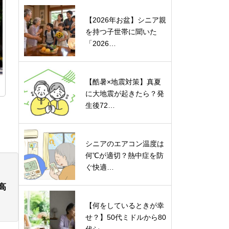
【2026年お盆】シニア親
を持つ子世帯に聞いた
「2026…
【酷暑×地震対策】真夏
に大地震が起きたら？発
生後72…
シニアのエアコン温度は
何℃が適切？熱中症を防
ぐ快適…
高
【何をしているときが幸
せ？】50代ミドルから80