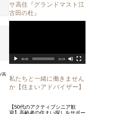
サ高住『グランドマスト江
古田の杜』
動
画
プ
レ
ー
ヤ
ー
00:00
10:24
が高
私たちと一緒に働きません
か【住まいアドバイザー】
【50代のアクティブシニア歓
迎】高齢者の住まい探しをサポー