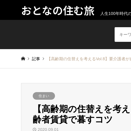
おとなの住む旅
人生100年時
記事
【高齢期の住替えを考えるVol.8】要介護者
住まい
【高齢期の住替えを考える
齢者賃貸で暮すコツ
2020.09.01