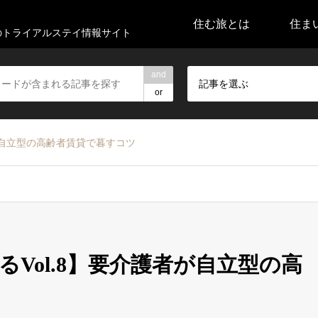
住む旅とは
住ま
代のトライアルステイ情報サイト
and
記事を選ぶ
or
が自立型の高齢者賃貸で暮すコツ
Vol.8】要介護者が自立型の高