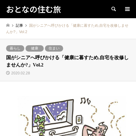
おとなの住む旅
検索
記事
国がシニアへ呼びかける「健康に暮すため,自宅を改修しませ
んか?」Vol.2
暮らし
健康
住まい
国がシニアへ呼びかける「健康に暮すため,自宅を改修し
ませんか?」Vol.2
2020.02.28