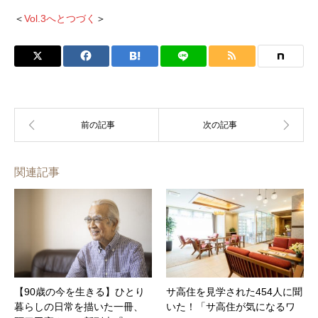
＜
Vol.3へとつづく
＞
関連記事
【90歳の今を生きる】ひとり
サ高住を見学された454人に聞
暮らしの日常を描いた一冊、
いた！「サ高住が気になるワ