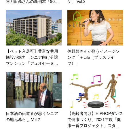
阿刀田高さんの新刊本『90…
ケ」 Vol.2
【ペット入居可】豊富な共用
佐野碧さんが歌うイメージソ
施設が魅力！シニア向け分譲
ング「＋Life（プラスライ
マンション「デュオセーヌ…
フ）」
日本酒の伝道者が思うシニア
【高齢者向け】HIPHOPダンス
の地元暮らし Vol.2
で健康づくり、2021年度「健
康一番プロジェクト」スタ…