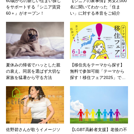
60歳からの新しい住まい探し
【シニアの家事情】男女2,000
をサポートする『シニア賃貸
名に聞いてわかった「住ま
60＋』がオープン！
い」に対する本音をご紹介
夏休みの帰省でハッとした親
【移住先をテーマから探す】
の衰え。同居を選ばず大切な
無料で参加可能「テーマから
家族を猛暑から守る方法
探す！移住フェア2025」で…
佐野碧さんが歌うイメージソ
【LGBT高齢者支援】老後の不