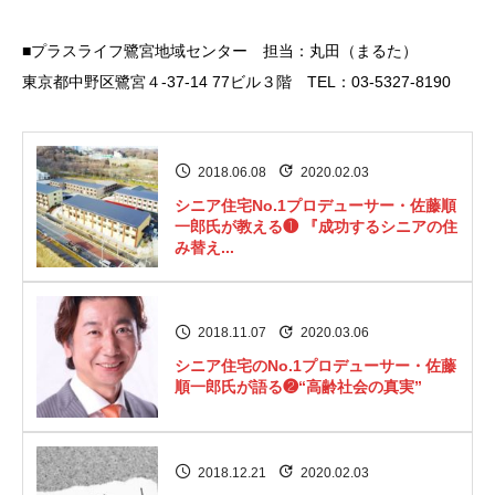
■プラスライフ鷺宮地域センター 担当：丸田（まるた）
東京都中野区鷺宮４-37-14 77ビル３階 TEL：03-5327-8190
2018.06.08
2020.02.03
シニア住宅No.1プロデューサー・佐藤順
一郎氏が教える❶ 『成功するシニアの住
み替え...
2018.11.07
2020.03.06
シニア住宅のNo.1プロデューサー・佐藤
順一郎氏が語る❷“高齢社会の真実”
2018.12.21
2020.02.03