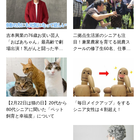
吉本興業の76歳お笑い芸人
二拠点生活派のシニアも注
「おばあちゃん」最高齢で劇
目！兼業農家を育てる就農ス
場出演！乳がんと闘った半…
クールの修了生60名、仕事…
【2月22日は猫の日】20代から
「毎日メイクアップ」をする
80代シニアに聞いた「ペット
シニア女性は４割超え！
飼育と幸福度」について