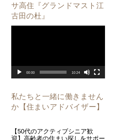
サ高住『グランドマスト江
古田の杜』
動
画
プ
レ
ー
ヤ
ー
00:00
10:24
私たちと一緒に働きません
か【住まいアドバイザー】
【50代のアクティブシニア歓
迎】高齢者の住まい探しをサポー