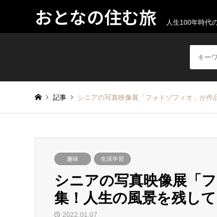
おとなの住む旅
人生100年時
記事
シニアの写真映像展「フォトゾフィオ」が作
趣味
生涯学習
シニアの写真映像展「フ
集！人生の風景を残し
2022.01.07