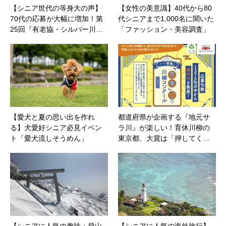
【シニア世代の等身大の声】
【女性の美意識】40代から80
70代の応募が大幅に増加！第
代シニアまで1,000名に聞いた
25回『有老協・シルバー川…
「ファッション・美容調査」
【愛犬と夏の思い出を作れ
都道府県が企画する『地元サ
る】犬愛好シニア必見イベン
ラ川』が楽しい！育休川柳の
ト「愛犬流しそうめん」
東京都、大賞は「押してく…
【シニアに人気の趣味・登山
【シニアに人気の海外旅行】