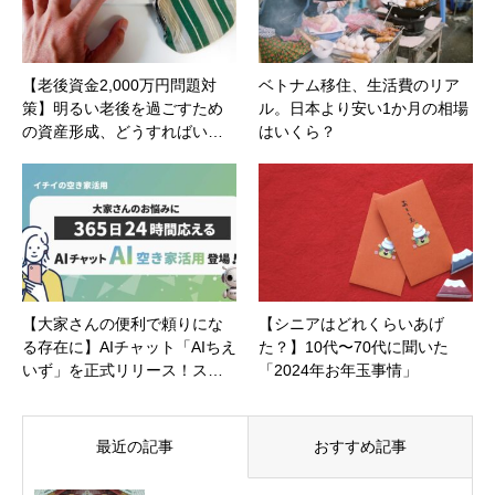
【老後資金2,000万円問題対
ベトナム移住、生活費のリア
策】明るい老後を過ごすため
ル。日本より安い1か月の相場
の資産形成、どうすればい…
はいくら？
【大家さんの便利で頼りにな
【シニアはどれくらいあげ
る存在に】AIチャット「AIちえ
た？】10代〜70代に聞いた
いず」を正式リリース！ス…
「2024年お年玉事情」
最近の記事
おすすめ記事