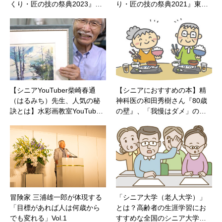
くり・匠の技の祭典2023』…
り・匠の技の祭典2021』東…
【シニアYouTuber柴崎春通
【シニアにおすすめの本】精
（はるみち）先生、人気の秘
神科医の和田秀樹さん『80歳
訣とは】水彩画教室YouTub…
の壁』、「我慢はダメ」の…
冒険家 三浦雄一郎が体現する
「シニア大学（老人大学）」
「目標があれば人は何歳から
とは？高齢者の生涯学習にお
でも変れる」Vol.1
すすめな全国のシニア大学…