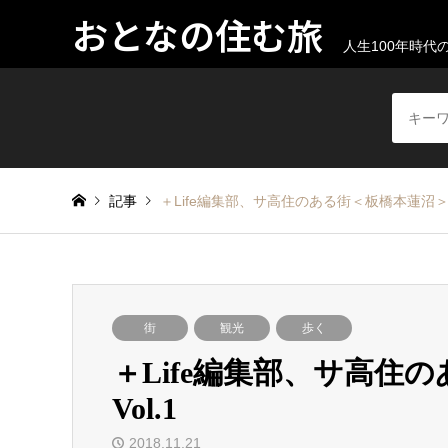
おとなの住む旅
人生100年時
記事
＋Life編集部、サ高住のある街＜板橋本蓮沼＞を歩
街
観光
歩く
＋Life編集部、サ高住
Vol.1
2018.11.21