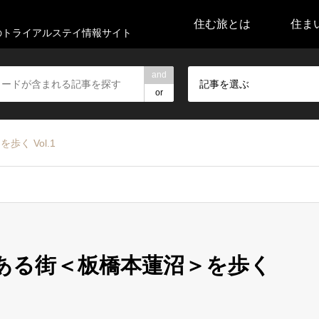
住む旅とは
住ま
代のトライアルステイ情報サイト
and
記事を選ぶ
or
く Vol.1
のある街＜板橋本蓮沼＞を歩く