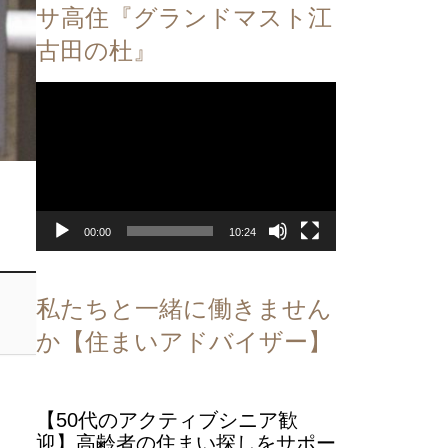
サ高住『グランドマスト江
古田の杜』
動
画
プ
レ
ー
ヤ
ー
00:00
10:24
私たちと一緒に働きません
か【住まいアドバイザー】
【50代のアクティブシニア歓
迎】高齢者の住まい探しをサポー