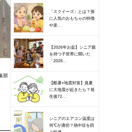
「スクイーズ」とは？孫
に人気のおもちゃの特徴
や楽…
【2026年お盆】シニア親
を持つ子世帯に聞いた
「2026…
集部
【酷暑×地震対策】真夏
に大地震が起きたら？発
生後72…
シニアのエアコン温度は
何℃が適切？熱中症を防