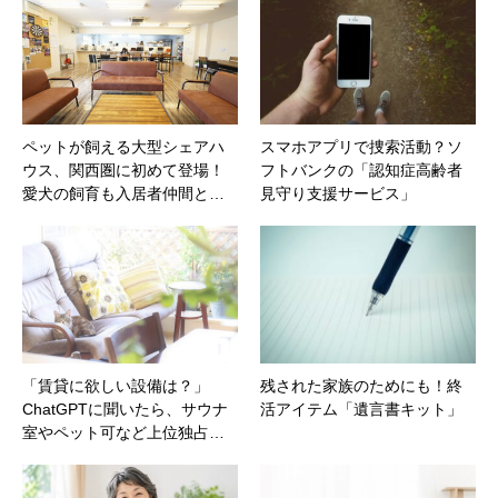
ペットが飼える大型シェアハ
スマホアプリで捜索活動？ソ
ウス、関西圏に初めて登場！
フトバンクの「認知症高齢者
愛犬の飼育も入居者仲間と…
見守り支援サービス」
「賃貸に欲しい設備は？」
残された家族のためにも！終
ChatGPTに聞いたら、サウナ
活アイテム「遺言書キット」
室やペット可など上位独占…