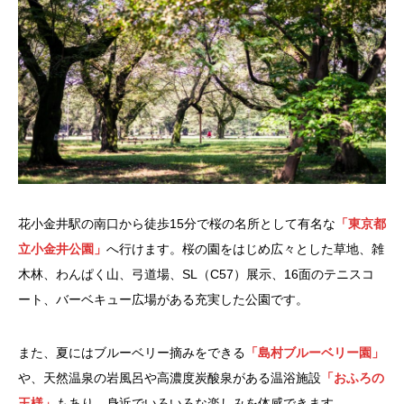
花小金井駅の南口から徒歩15分で桜の名所として有名な
「東京都
立小金井公園」
へ行けます。桜の園をはじめ広々とした草地、雑
木林、わんぱく山、弓道場、SL（C57）展示、16面のテニスコ
ート、バーベキュー広場がある充実した公園です。
また、夏にはブルーベリー摘みをできる
「島村ブルーベリー園」
や、天然温泉の岩風呂や高濃度炭酸泉がある温浴施設
「おふろの
王様」
もあり、身近でいろいろな楽しみを体感できます。