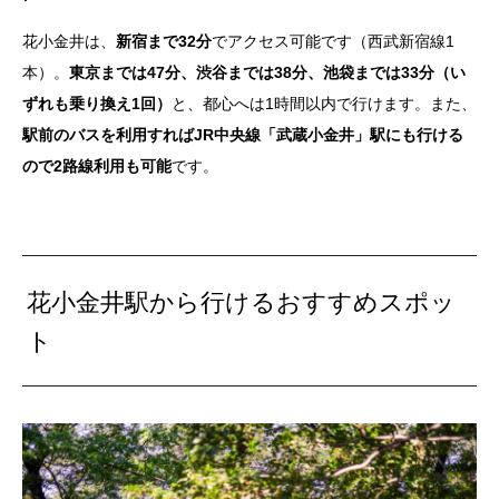
花小金井は、
新宿まで32分
でアクセス可能です（西武新宿線1
本）。
東京までは47分、渋谷までは38分、池袋までは33分（い
ずれも乗り換え1回）
と、都心へは1時間以内で行けます。また、
駅前のバスを利用すればJR中央線「武蔵小金井」駅にも行ける
ので2路線利用も可能
です。
花小金井駅から行けるおすすめスポッ
ト