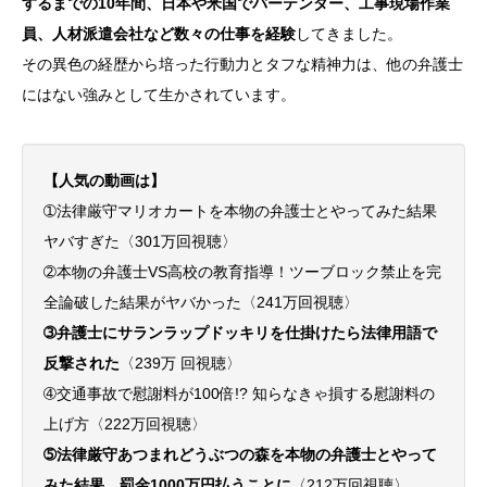
するまでの10年間、日本や米国でバーテンダー、工事現場作業
員、人材派遣会社など数々の仕事を経験
してきました。
その異色の経歴から培った行動力とタフな精神力は、他の弁護士
にはない強みとして生かされています。
【人気の動画は】
➀法律厳守マリオカートを本物の弁護士とやってみた結果
ヤバすぎた〈301万回視聴〉
➁本物の弁護士VS高校の教育指導！ツーブロック禁止を完
全論破した結果がヤバかった〈241万回視聴〉
➂弁護士にサランラップドッキリを仕掛けたら法律用語で
反撃された
〈239万 回視聴〉
➃交通事故で慰謝料が100倍!? 知らなきゃ損する慰謝料の
上げ方〈222万回視聴〉
➄法律厳守あつまれどうぶつの森を本物の弁護士とやって
みた結果、罰金1000万円払うことに
〈212万回視聴〉