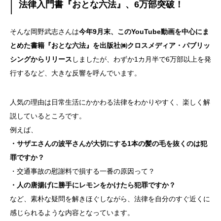
法律入門書『おとな六法』、6万部突破！
そんな岡野武志さんは
今年9月末、このYouTube動画を中心にま
とめた書籍『おとな六法』を出版社㈱クロスメディア・パブリッ
シングからリリース
しましたが、わずか1カ月半で6万部以上を発
行するなど、大きな反響を呼んでいます。
人気の理由は日常生活にかかわる法律をわかりやすく、楽しく解
説しているところです。
例えば、
・サザエさんの波平さんが大切にする1本の髪の毛を抜くのは犯
罪ですか？
・交通事故の慰謝料で損する一番の原因って？
・人の唐揚げに勝手にレモンをかけたら犯罪ですか？
など、素朴な疑問を解きほぐしながら、法律を自分のすぐ近くに
感じられるような内容となっています。