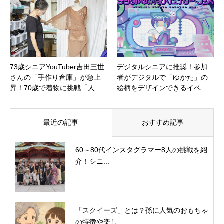
73歳シニアYouTuber吉田三世
デジタルシニアに推奨！参加
さんの「手作り倉庫」が急上
者がデジタルで「ゆかた」の
昇！70歳で着物に挑戦「人…
絵柄をデザインできるイベ…
最近の記事
おすすめ記事
60～80代インスタグラマー8人の挑戦を紹
介！シニ...
「スクイーズ」とは？孫に人気のおもちゃ
の特徴や楽し...