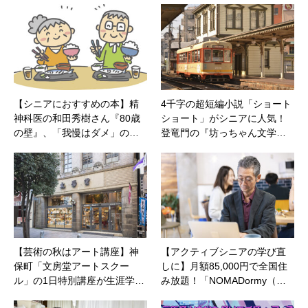
【シニアにおすすめの本】精
4千字の超短編小説「ショート
神科医の和田秀樹さん『80歳
ショート」がシニアに人気！
の壁』、「我慢はダメ」の…
登竜門の『坊っちゃん文学…
【芸術の秋はアート講座】神
【アクティブシニアの学び直
保町「文房堂アートスクー
しに】月額85,000円で全国住
ル」の1日特別講座が生涯学…
み放題！「NOMADormy（…