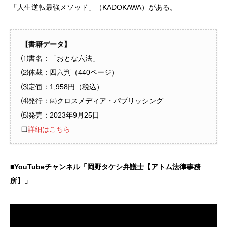
「人生逆転最強メソッド」（KADOKAWA）がある。
【書籍データ】
⑴書名：「おとな六法」
⑵体裁：四六判（440ページ）
⑶定価：1,958円（税込）
⑷発行：㈱クロスメディア・パブリッシング
⑸発売：2023年9月25日
❑
詳細はこちら
■YouTubeチャンネル「岡野タケシ弁護士【アトム法律事務
所】」