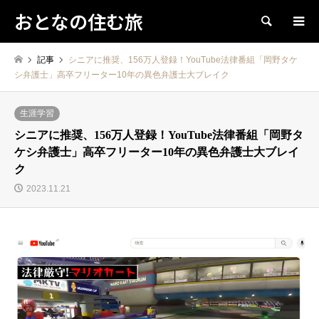
おとなの住む旅
検索
記事
シニアに推奨、156万人登録！YouTube法律番組「岡野タケ
シ弁護士」高卒フリーター10年の異色弁護士大ブレイク
生涯学習
シニアに推奨、156万人登録！YouTube法律番組「岡野タ
ケシ弁護士」高卒フリーター10年の異色弁護士大ブレイ
ク
2023.11.21