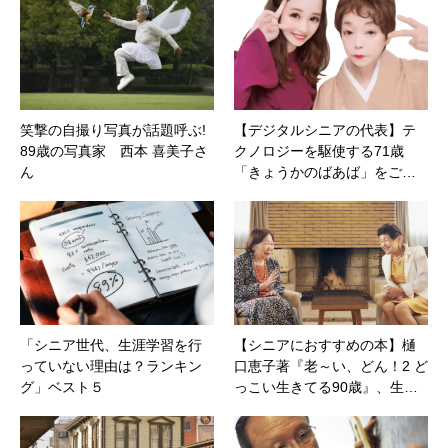
笑撃の自撮り写真が話題呼ぶ!
【デジタルシニアの代表】テ
89歳の写真家 西本 喜美子さ
クノロジーを駆使する71歳
ん
「きょうかのばあば」をご…
「シニア世代、生涯学習を行
【シニアにおすすめの本】樋
っていない理由は？ランキン
口恵子著『老～い、どん！2 ど
グ」ベスト５
っこい生きてる90歳』、生…