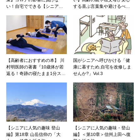
い！自宅でできる【シニア…
する喜ぶ言葉集や避けるべ…
【高齢者におすすめの本】 川
国がシニアへ呼びかける「健
村明医師の著書『10歳体が若
康に暮すため,自宅を改修しま
返る！奇跡の寝たまま1分ス…
せんか?」Vol.3
【シニアに人気の趣味 登山
【シニアに人気の趣味・登山
編】第18章 山岳信仰の「大
編】＜第10章＞信州上田へ復