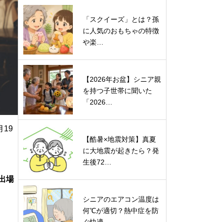
「スクイーズ」とは？孫
に人気のおもちゃの特徴
や楽…
【2026年お盆】シニア親
を持つ子世帯に聞いた
「2026…
19
【酷暑×地震対策】真夏
に大地震が起きたら？発
生後72…
出場
シニアのエアコン温度は
何℃が適切？熱中症を防