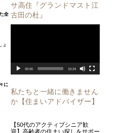
サ高住『グランドマスト江
古田の杜』
た全
動
画
プ
しょ
レ
ー
ヤ
ー
00:00
10:24
々に
私たちと一緒に働きません
か【住まいアドバイザー】
【50代のアクティブシニア歓
迎】高齢者の住まい探しをサポー