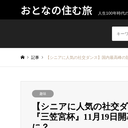
おとなの住む旅
人生100年時
記事
【シニアに人気の社交ダンス】国内最高峰の競
趣味
【シニアに人気の社交ダ
『三笠宮杯』11月19日
に？