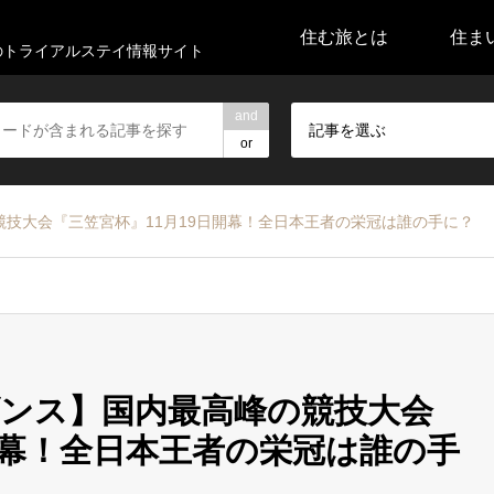
住む旅とは
住ま
代のトライアルステイ情報サイト
and
記事を選ぶ
or
技大会『三笠宮杯』11月19日開幕！全日本王者の栄冠は誰の手に？
ンス】国内最高峰の競技大会
開幕！全日本王者の栄冠は誰の手