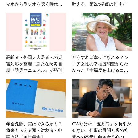
マホからラジオを聴く時代…
叶える、第2の拠点の作り方
高齢者・外国人入居者への災
どうすれば幸せになれる？シ
害対応を整理！新たな防災書
ニア女性の幸福度調査からわ
籍『防災マニュアル』が発刊
かった「幸福度を上げるコ…
年金免除、実はできるかも？
GW明けの「五月病」を長引か
将来もらえる額・対象者・申
せない。仕事の再開と親の将
請方法【国民年金】
来への不安に向き合う心の…