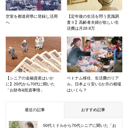
空室を都道府県に登録し活用
【定年後の生活を問う意識調
へ
査Ⅱ】高齢者夫婦が欲しい生
活費は月28.8万
【シニアの金融資産はいか
ベトナム移住、生活費のリア
に】20代から70代に聞いた
ル。日本より安い1か月の相場
「お財布&投資事情」
はいくら？
最近の記事
おすすめ記事
50代ミドルから70代シニアに聞いた「お