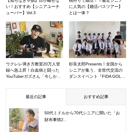
【知らなきゃ損】目が離せな
桃狩りで婚活！？最近シニア
い！おすすめ【シニアユーチ
に人気の【婚活バスツアー】
ューバー】Vol.3
とは一体？
ウクレレ弾き方教室20万人登
杉良太郎Presents！全国から
録へ急上昇！白血病と闘った
シニアが集う、全世代交流の
YouTuberガズさん「今しか…
ダンスイベント『FIDA GOL…
最近の記事
おすすめ記事
50代ミドルから70代シニアに聞いた「お
財布事情2...