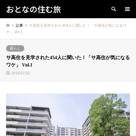
おとなの住む旅
検索
記事
サ高住を見学された454人に聞いた！「サ高住が気になるワ
ケ」 Vol.1
暮らし
サ高住を見学された454人に聞いた！「サ高住が気になる
ワケ」 Vol.1
2018.07.02