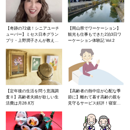
【奇跡の72歳！シニアユーチ
【岡山県でワーケーション】
ューバー】ミセス日本グラン
観光も仕事もできた2泊3日ワ
プリ・上野潤子さんが教え…
ーケーション体験記 Vol.2
【定年後の生活を問う意識調
【高齢者の熱中症が心配な季
査Ⅱ】高齢者夫婦が欲しい生
節に】離れて暮す高齢の親を
活費は月28.8万
見守るサービス好評！寝室…