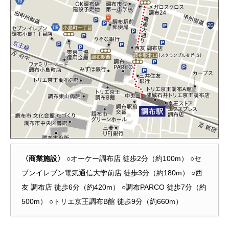
〈商業施設〉
○オーケー調布店 徒歩2分（約100m） ○セ
ブンイレブン電気通信大学前店 徒歩3分（約180m） ○西
友 調布店 徒歩6分（約420m） ○調布PARCO 徒歩7分（約
500m） ○トリエ京王調布B館 徒歩9分（約660m）