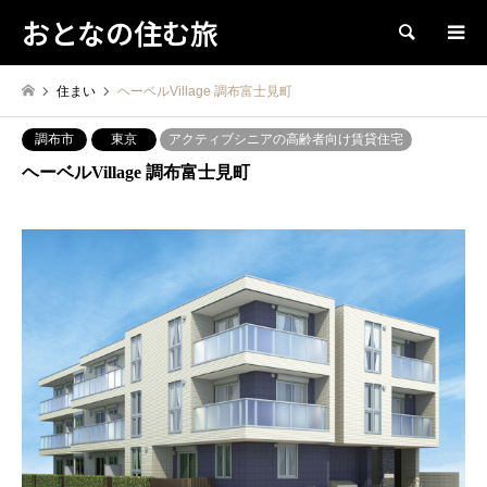
おとなの住む旅
検索
住まい
ヘーベルVillage 調布富士見町
調布市
東京
アクティブシニアの高齢者向け賃貸住宅
ヘーベルVillage 調布富士見町