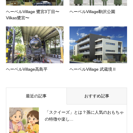
ヘーベルVillage 鷺宮3丁目〜
ヘーベルVillage駒沢公園
Vilkas鷺宮〜
ヘーベルVillage高島平
ヘーベルVillage 武蔵境Ⅱ
最近の記事
おすすめ記事
「スクイーズ」とは？孫に人気のおもちゃ
の特徴や楽し...