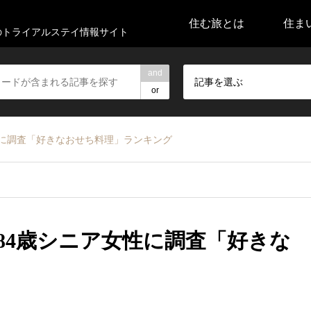
住む旅とは
住ま
代のトライアルステイ情報サイト
and
記事を選ぶ
or
性に調査「好きなおせち料理」ランキング
84歳シニア女性に調査「好きな