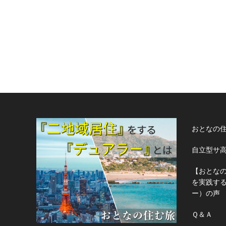
おとなの
自立型サ
【おとな
を実践す
ー）の声
Ｑ＆Ａ