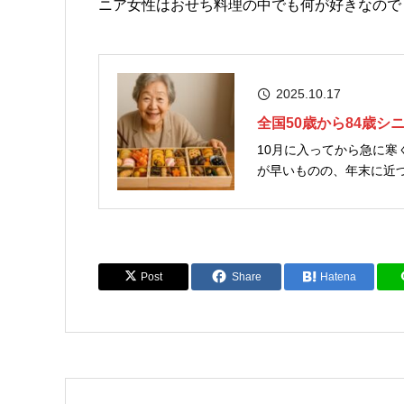
ニア女性はおせち料理の中でも何が好きなので
2025.10.17
全国50歳から84歳
10月に入ってから急に
が早いものの、年末に近づ
性誌「ハルメク」をグルー
上手研究所」は、50歳以上
Post
Share
Hatena