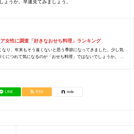
しょうか。早速見てみましょう。
シニア女性に調査「好きなおせち料理」ランキング
寒くなり、年末もそう遠くないと思う季節になってきました。少し気
くにつれて気になるのが「おせち料理」ではないでしょうか。 女
プで発行する(株)ハルメクホールディングスの「ハルメク 生きかた
の女性（...
LINE
RSS
note