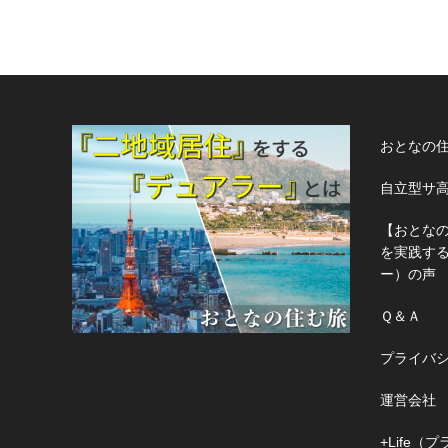
おとなの
自立型サ
【おとな
を実践す
ー）の声
Ｑ＆Ａ
プライバ
運営会社
+Life