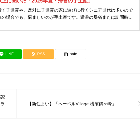
人以上に聞いた「2025年夏・帰省の手土産」
行く子世帯や、反対に子世帯の家に遊びに行くシニア世代は多いので
れの場合でも、悩ましいのが手土産です。猛暑の帰省または訪問時に
いのでしょうか。 （株）ぐるなびが運営する「接待
員へのアンケー...
LINE
RSS
note
築家
テラ
【新住まい】「ヘーベルVillage 横濱鶴ヶ峰」