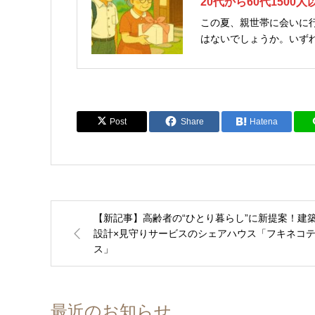
20代から60代1500
この夏、親世帯に会いに
はないでしょうか。いず
はどのような手土産を持っていくのが良
の手土産」は、ぐるなび会
Post
Share
Hatena
【新記事】高齢者の“ひとり暮らし”に新提案！建
設計×見守りサービスのシェアハウス「フキネコ
ス」
最近のお知らせ