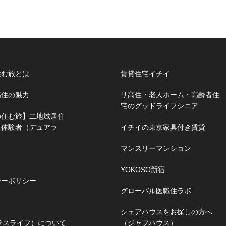
住む旅とは
賃貸住宅イチイ
高住の魅力
サ高住・老人ホーム・高齢者住
宅のグッドライフシニア
の住む旅】二地域居住
る体験者（デュアラ
イチイの東京家具付き賃貸
マンスリーマンション
YOKOSO新宿
シーポリシー
グローバル医職住ラボ
シェアハウスをお探しの方へ
（プラスライフ）について
（ジャフハウス）