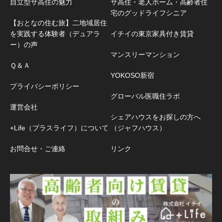
自立型サ高住の魅力
サ高住・老人ホーム・高齢者住
宅のグッドライフシニア
【おとなの住む旅】二地域居住
を実践する体験者（デュアラ
イチイの東京家具付き賃貸
ー）の声
マンスリーマンション
Ｑ＆Ａ
YOKOSO新宿
プライバシーポリシー
グローバル医職住ラボ
運営会社
シェアハウスをお探しの方へ
+Life（プラスライフ）について
（ジャフハウス）
お問合せ・ご連絡
リンク