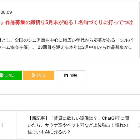
.08.09
川柳』作品募集の締切り5月末が迫る！名句づくりに打ってつけ
材とし、全国のシニア層を中心に幅広い年代から応募がある「シルバ
を迎える本年は2月中旬から作品募集が始
れます。 応募を予定している方は急ぎたいところ
LINE
RSS
note
【新記事】「賃貸に欲しい設備は？」ChatGPTに聞
破！
いたら、サウナ室やペット可など上位独占！憧れの
住まいもAIに分るの？