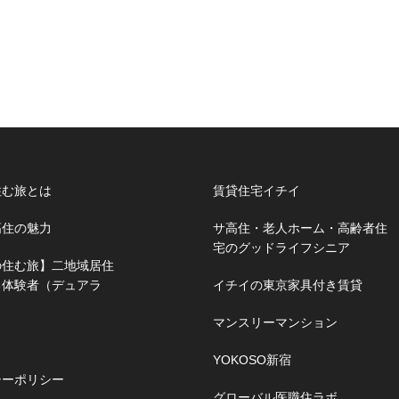
住む旅とは
賃貸住宅イチイ
高住の魅力
サ高住・老人ホーム・高齢者住
宅のグッドライフシニア
の住む旅】二地域居住
る体験者（デュアラ
イチイの東京家具付き賃貸
マンスリーマンション
YOKOSO新宿
シーポリシー
グローバル医職住ラボ