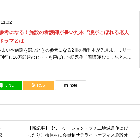
.11.02
参考になる！施設の看護師が書いた本『涙がこぼれる老人
ドラマとは
住まいや施設を選ぶときの参考になる2冊の新刊本が先月末、リリー
に加筆・再編集した1冊目と、コロナ禍の老人ホームを描いた続巻と
...
LINE
RSS
note
ト
【新記事】【ワーケーション・プチ二地域居住にぴ
家
ったり】檜原村に会員制サテライトオフィス施設オ