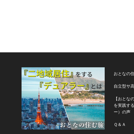
おとなの
自立型サ
【おとな
を実践す
ー）の声
Ｑ＆Ａ