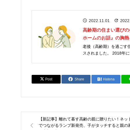
2022.11.01
2022
高齢期の住まい選びの
ホームのお話』の胸熱
老後（高齢期）を過ごす
スされました。 2018年に刊行し10万部超のヒットを飛ばした話題作「看護師も涙した老人ホ
ームの素敵な話」を新た
なる2冊目。 いずれも前作
Post
Share
Hatena
【新記事】離れて暮す高齢の親に贈りたい！ネッ
でつながるランプ新発売、子がタッチすると親の