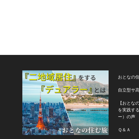
おとなの
自立型サ
【おとな
を実践す
ー）の声
Ｑ＆Ａ