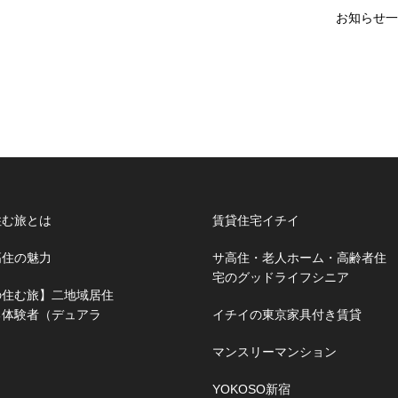
お知らせ一
住む旅とは
賃貸住宅イチイ
高住の魅力
サ高住・老人ホーム・高齢者住
宅のグッドライフシニア
の住む旅】二地域居住
る体験者（デュアラ
イチイの東京家具付き賃貸
マンスリーマンション
YOKOSO新宿