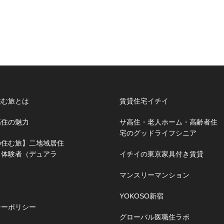
住む旅とは
賃貸住宅イチイ
高住の魅力
サ高住・老人ホーム・高齢者住
宅のグッドライフシニア
の住む旅】二地域居住
る体験者（デュアラ
イチイの東京家具付き賃貸
マンスリーマンション
YOKOSO新宿
シーポリシー
グローバル医職住ラボ