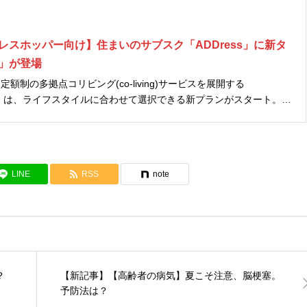
レスホッパー向け】住まいのサブスク「ADDress」に新タ
」が登場
額制の多拠点コリビング(co-living)サービスを展開する
ス）」は、ライフスタイルに合わせて選択できる新プランがスタート。キ
暮らしを体験できる「キャンプサイト」も始まるということで、詳細
話題...
LINE
RSS
note
？
【新記事】【高齢者の病気】夏こそ注意、脳梗塞。
予防法は？