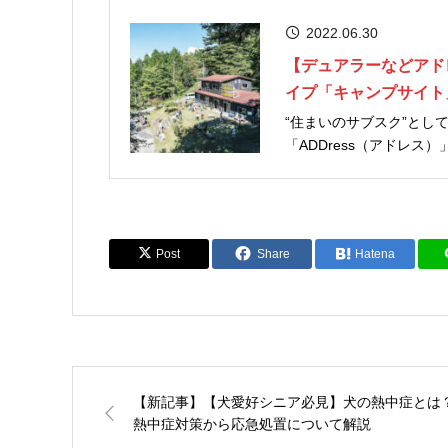
2022.06.30
【デュアラーなどアド
イプ「キャンプサイト
“住まいのサブスク”として定
「ADDress（アドレ
ャンプ地での非日常的な
をご紹介します。 →今
Post
Share
Hatena
【新記事】【犬愛好シニア必見】犬の熱中症とは
熱中症対策から応急処置について解説