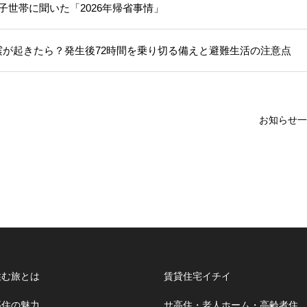
子世帯に聞いた「2026年帰省事情」
震が起きたら？発生後72時間を乗り切る備えと避難生活の注意点
お知らせ一
住む旅とは
賃貸住宅イチイ
高住の魅力
サ高住・老人ホーム・高齢者住