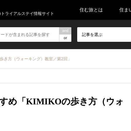
住む旅とは
住ま
代のトライアルステイ情報サイト
and
記事を選ぶ
or
の歩き方（ウォーキング）教室／第2回」
すめ「KIMIKOの歩き方（ウォ
」