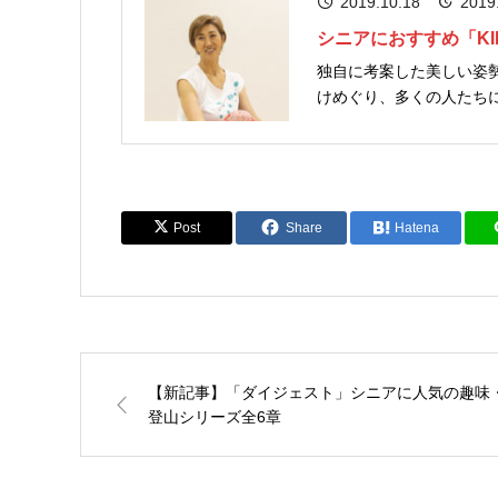
2019.10.18
2019
シニアにおすすめ「KI
独自に考案した美しい姿
けめぐり、多くの人たち
KIMIKO（きみこ）さ
た。 KIMIKOさんのプロフ
Post
Share
Hatena
【新記事】「ダイジェスト」シニアに人気の趣味
登山シリーズ全6章