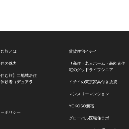
住む旅とは
賃貸住宅イチイ
高住の魅力
サ高住・老人ホーム・高齢者住
宅のグッドライフシニア
の住む旅】二地域居住
る体験者（デュアラ
イチイの東京家具付き賃貸
マンスリーマンション
YOKOSO新宿
シーポリシー
グローバル医職住ラボ