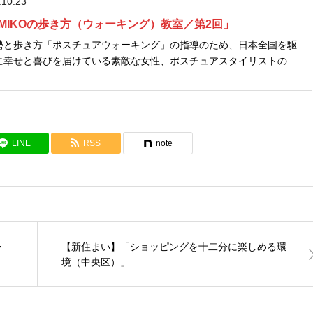
.10.23
MIKOの歩き方（ウォーキング）教室／第2回」
勢と歩き方「ポスチュアウォーキング」の指導のため、日本全国を駆
に幸せと喜びを届けている素敵な女性、ポスチュアスタイリストの
ん〈写真・上〉。 今夏、その人気のレッスンを見学させていただきまし
ィール...
LINE
RSS
note
・
【新住まい】「ショッピングを十二分に楽しめる環
境（中央区）」