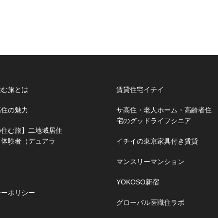
住む旅とは
賃貸住宅イチイ
高住の魅力
サ高住・老人ホーム・高齢者住
宅のグッドライフシニア
の住む旅】二地域居住
る体験者（デュアラ
イチイの東京家具付き賃貸
マンスリーマンション
YOKOSO新宿
シーポリシー
グローバル医職住ラボ