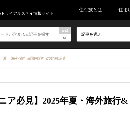
住む旅とは
住ま
代のトライアルステイ情報サイト
and
記事を選ぶ
or
5年夏・海外旅行&国内旅行の動向調査
ア必見】2025年夏・海外旅行&