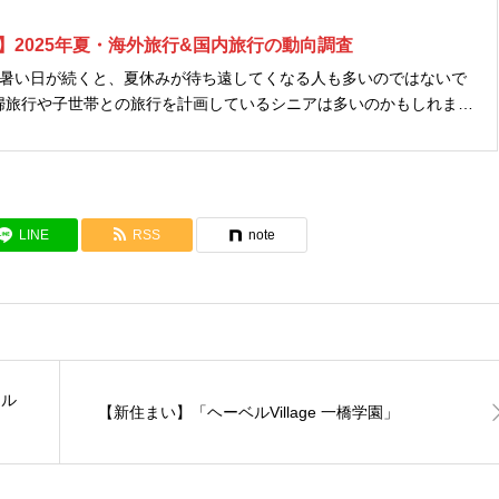
】2025年夏・海外旅行&国内旅行の動向調査
す暑い日が続くと、夏休みが待ち遠してくなる人も多いのではないで
婦旅行や子世帯との旅行を計画しているシニアは多いのかもしれませ
。 （株）阪急交通社は、夏休み（2025年7
海外旅...
LINE
RSS
note
ール
【新住まい】「ヘーベルVillage 一橋学園」