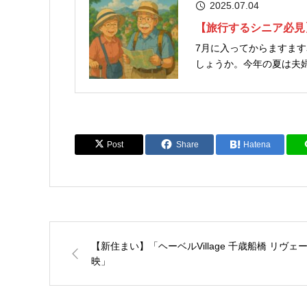
2025.07.04
【旅行するシニア必見
7月に入ってからますま
しょうか。今年の夏は夫
ん。しかし、気になるのが旅行先の混雑具合です
月15日～8月31日出発）の
Post
Share
Hatena
【新住まい】「ヘーベルVillage 千歳船橋 リヴェ
映」