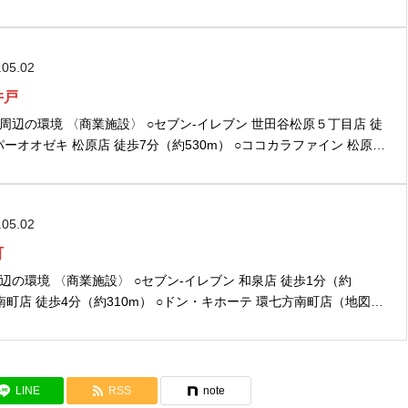
チ 徒歩7分（約550m） ○阪急大井町ガーデン 徒...
.05.02
井戸
イレブン 世田谷松原５丁目店 徒
ーパーオオゼキ 松原店 徒歩7分（約530m） ○ココカラファイン 松原店
いばすけっと松原駅前 徒歩8分（約640m） ○...
.05.02
町
レブン 和泉店 徒歩1分（約
方南町店 徒歩4分（約310m） ○ドン・キホーテ 環七方南町店（地図
 ○エニタイムフィットネス 方南町店 徒歩4分（約310m）...
LINE
RSS
note