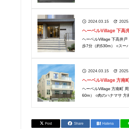
（約380m） ○マルエツプ
2024.03.15
2025
ヘーベルVillage 下高
ヘーベルVillage 下高井戸 周辺の環境 〈商業施設〉 ○セブン-
歩7分（約530m） ○ス
徒歩7分（約550m） ○ま
2024.03.15
2025
ヘーベルVillage 方南
ヘーベルVillage 方南町 周辺の環境 〈商業施設〉 ○セブン-イ
60m） ○肉のハナマサ 
外） 徒歩4分（約310m）
Post
Share
Hatena