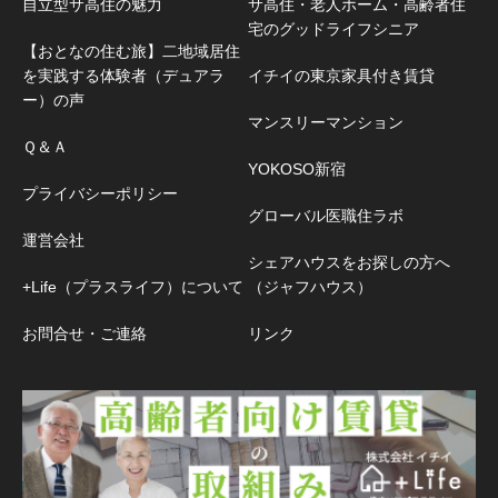
自立型サ高住の魅力
サ高住・老人ホーム・高齢者住
宅のグッドライフシニア
【おとなの住む旅】二地域居住
を実践する体験者（デュアラ
イチイの東京家具付き賃貸
ー）の声
マンスリーマンション
Ｑ＆Ａ
YOKOSO新宿
プライバシーポリシー
グローバル医職住ラボ
運営会社
シェアハウスをお探しの方へ
+Life（プラスライフ）について
（ジャフハウス）
お問合せ・ご連絡
リンク