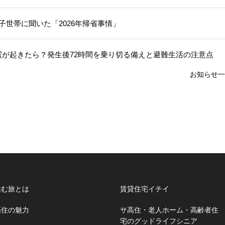
子世帯に聞いた「2026年帰省事情」
震が起きたら？発生後72時間を乗り切る備えと避難生活の注意点
お知らせ一
住む旅とは
賃貸住宅イチイ
高住の魅力
サ高住・老人ホーム・高齢者住
宅のグッドライフシニア