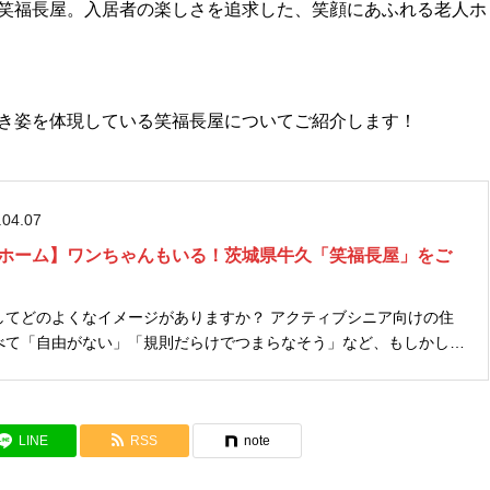
笑福長屋。入居者の楽しさを追求した、笑顔にあふれる老人ホ
き姿を体現している笑福長屋についてご紹介します！
.04.07
ホーム】ワンちゃんもいる！茨城県牛久「笑福長屋」をご
してどのよくなイメージがありますか？ アクティブシニア向けの住
べて「自由がない」「規則だらけでつまらなそう」など、もしかした
るかもしれません。 （→「自立型サ高住」とは？） 結論から言
ではあり...
LINE
RSS
note