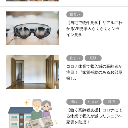
住まい
【自宅で物件見学】リアルにわ
かるVR見学＆らくらくオンラ
イン見学
住まい
経済
コロナ休業で収入減の高齢者が
注目！〝家賃補助のあるお部屋
探し〟
働く
住まい
経済
【働く高齢者支援】コロナによ
る休業で収入が減ったシニアへ
家賃を助成！