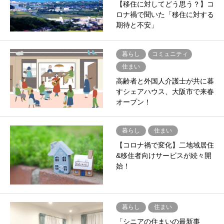
【移住に対してどう思う？】コ
ロナ禍で聞いた「移住に対する
期待と不安」
暮らし
コミュニティ
住まい
高齢者と外国人介護士が共に暮
すシェアハウス、大阪市で来春
オープン！
暮らし
住まい
【コロナ禍で変化】二地域居住
&移住者向けサービスが続々開
始！
暮らし
住まい
「シニアの住まいの最新事