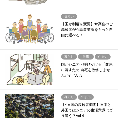
住まい
【国が制度を変更】サ高住のご
高齢者が介護事業所をもっと自
由に選べる！
暮らし
健康
住まい
国がシニアへ呼びかける「健康
に暮すため,自宅を改修しませ
んか?」Vol.3
暮らし
住まい
【4ヵ国の高齢者調査】日本と
外国ではシニアの生活意識はど
う違う？Vol.4