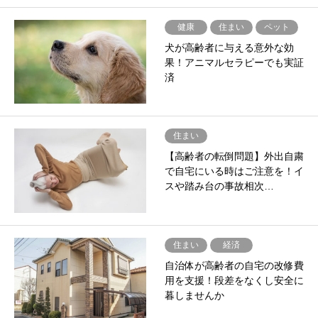
健康
住まい
ペット
犬が高齢者に与える意外な効
果！アニマルセラピーでも実証
済
住まい
【高齢者の転倒問題】外出自粛
で自宅にいる時はご注意を！イ
スや踏み台の事故相次…
住まい
経済
自治体が高齢者の自宅の改修費
用を支援！段差をなくし安全に
暮しませんか