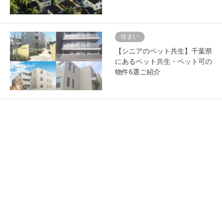
住まい
【シニアのペット共生】千葉県
にあるペット共生・ペット可の
物件6選ご紹介
住まい
街
元気なシニアのサ高住「グラン
ドマスト」のある街〈江古田,
桜台,本蓮沼〉
暮らし
健康
住まい
国がシニアへ呼びかける「健康
に暮すため,自宅を改修しませ