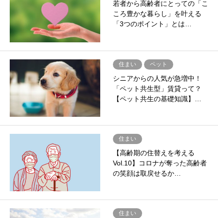
若者から高齢者にとっての「こ
ころ豊かな暮らし」を叶える
「3つのポイント」とは…
住まい
ペット
シニアからの人気が急増中！
「ペット共生型」賃貸って？
【ペット共生の基礎知識】…
住まい
【高齢期の住替えを考える
Vol.10】コロナが奪った高齢者
の笑顔は取戻せるか…
住まい