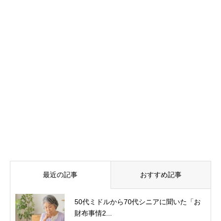
セカンドライフとは
暮らし
住まい
【シニアが集う〝お茶会〟レポ
ート】話題は「自宅で最期まで
暮せますか？」


最近の記事
おすすめ記事
50代ミドルから70代シニアに聞いた「お
財布事情2...