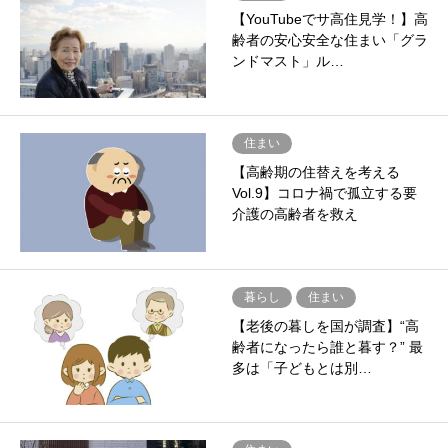
【YouTubeでサ高住見学！】高
齢者の安心安全な住まい「グラ
ンドマスト」ル…
住まい
【高齢期の住替えを考える
Vol.9】コロナ禍で孤立する要
介護の高齢者を救え
暮らし
住まい
【老後の暮しを国が調査】“高
齢者になったら誰と暮す？” 最
多は「子どもとは別…