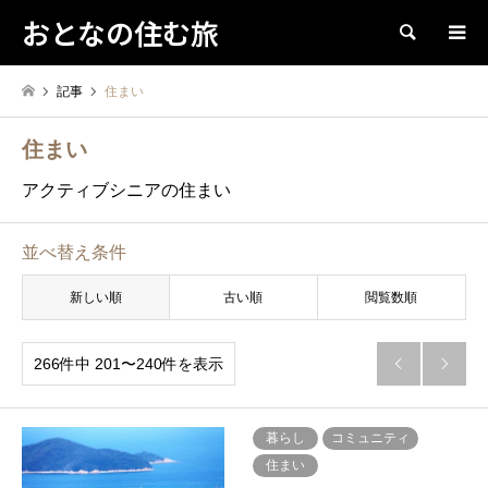
おとなの住む旅
検索
記事
住まい
住まい
アクティブシニアの住まい
並べ替え条件
新しい順
古い順
閲覧数順
266件中 201〜240件を表示


暮らし
コミュニティ
住まい