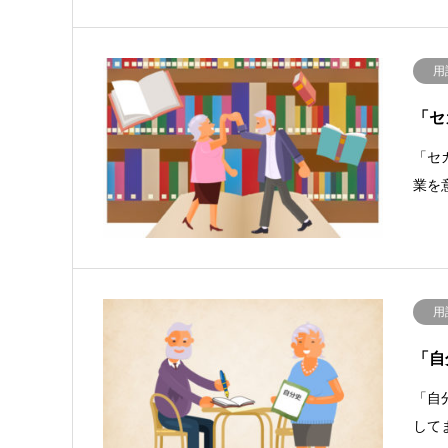
用
「セ
「セ
業を
用
「自
「自
して