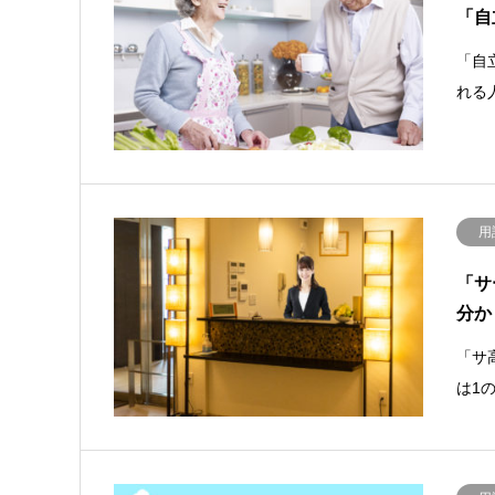
「自
「自
れる
用
「サ
分か
「サ
は1