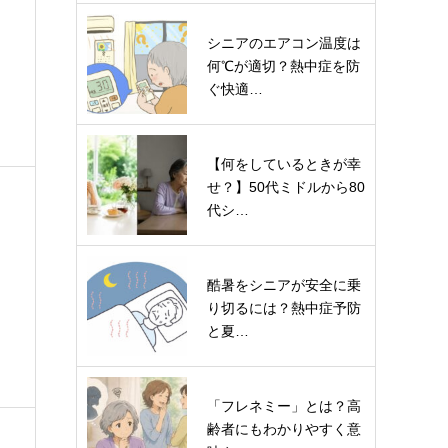
シニアのエアコン温度は
何℃が適切？熱中症を防
ぐ快適…
【何をしているときが幸
せ？】50代ミドルから80
代シ…
酷暑をシニアが安全に乗
り切るには？熱中症予防
ス
と夏…
「フレネミー」とは？高
齢者にもわかりやすく意