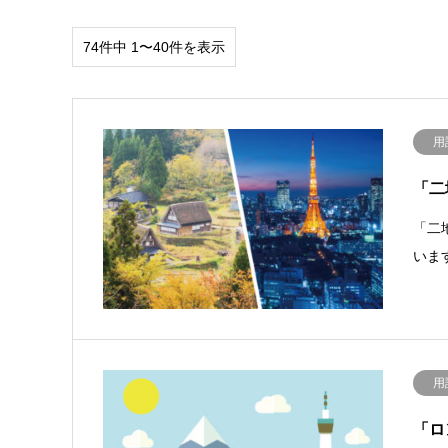
74件中 1〜40件を表示
用
「二
「二
いま
用
「ロ