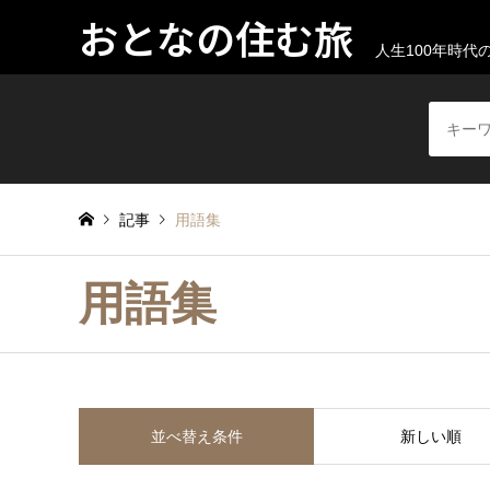
おとなの住む旅
人生100年時
記事
用語集
用語集
並べ替え条件
新しい順