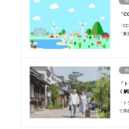
用
「C
「CC
「東
用
「ト
く解
「ト
て滞