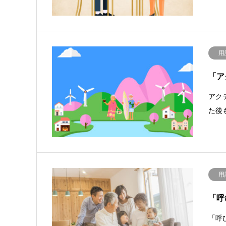
用
「ア
アク
た後
用
「呼
「呼