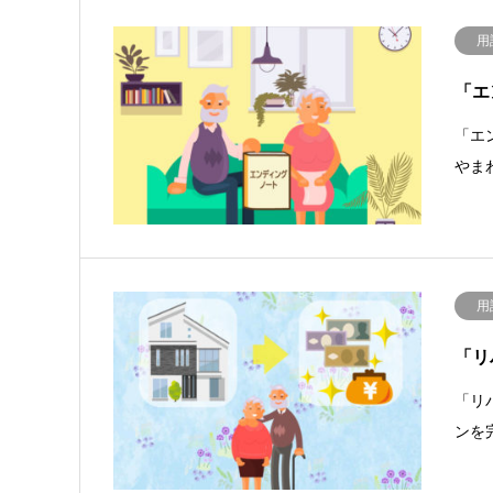
用
「エ
「エ
やま
用
「リ
「リ
ンを