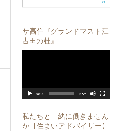
サ高住『グランドマスト江
古田の杜』
動
画
プ
レ
ー
ヤ
ー
00:00
10:24
私たちと一緒に働きません
か【住まいアドバイザー】