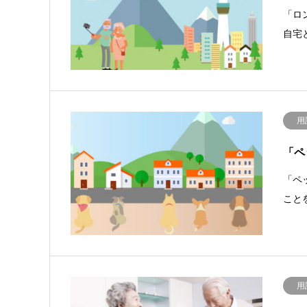
「ロ
自宅
用
「ペ
「ペ
こと
用